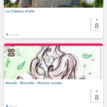
Le Château d'Urfé
le
8
AOUT
Champoly
Annulé - Étincelle - Histoire contée
le
8
AOUT
Vertolaye