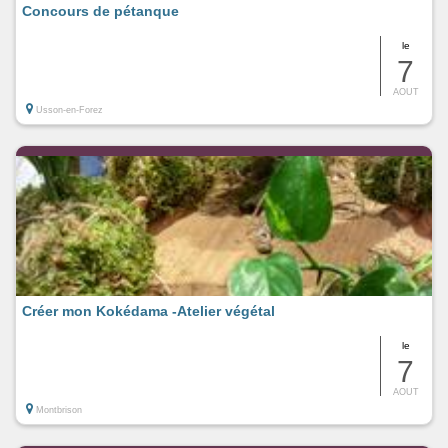
Concours de pétanque
le
7
AOUT
Usson-en-Forez
Créer mon Kokédama -Atelier végétal
le
7
AOUT
Montbrison