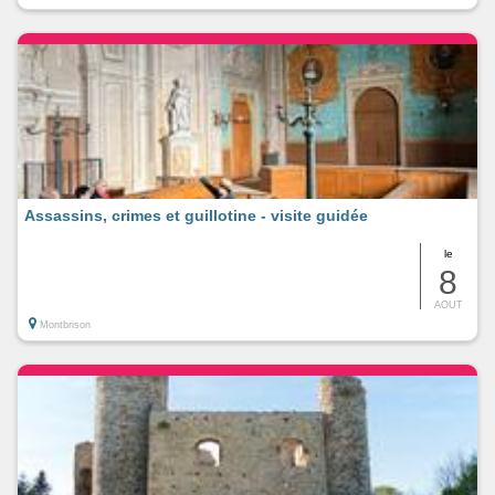
Assassins, crimes et guillotine - visite guidée
le
8
AOUT
Montbrison