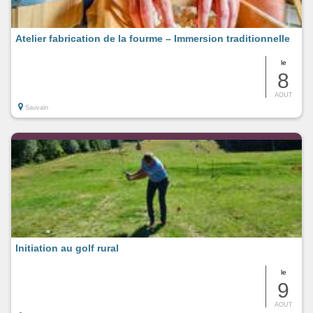
Atelier fabrication de la fourme – Immersion traditionnelle
le
8
AOUT
Sauvain
Initiation au golf rural
le
9
AOUT