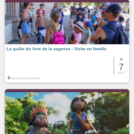
La quête du livre de la sagesse - Visite en famille
le
7
AOUT
Saint-Étienne-le-Molard