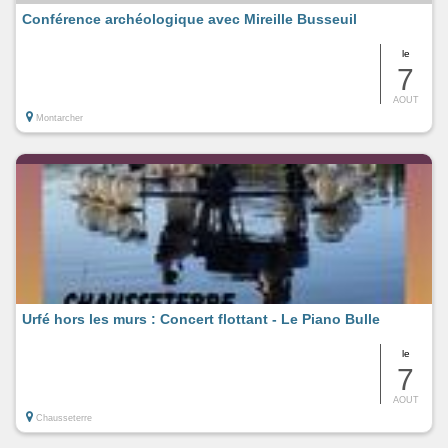
Conférence archéologique avec Mireille Busseuil
le
7
AOUT
Montarcher
Urfé hors les murs : Concert flottant - Le Piano Bulle
le
7
AOUT
Chausseterre