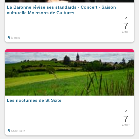
La Baronne révise ses standards - Concert - Saison
culturelle Moissons de Cultures
le
7
AOUT
Marols
Les nocturnes de St Sixte
le
7
AOUT
Saint-Sixte