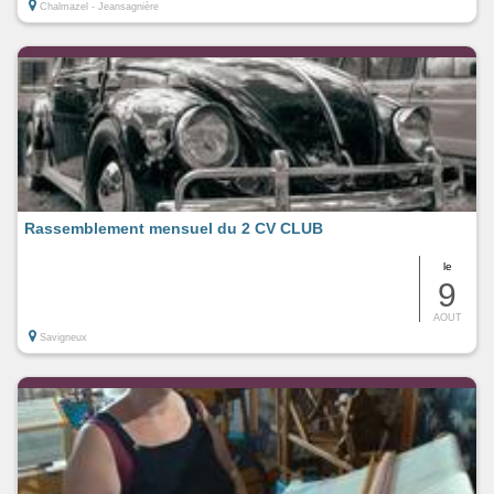
Chalmazel - Jeansagnière
Rassemblement mensuel du 2 CV CLUB
le
9
AOUT
Savigneux