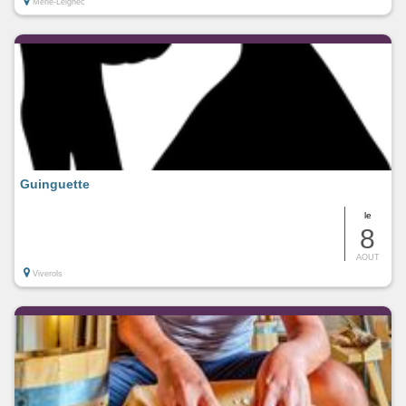
Merle-Leignec
Guinguette
le
8
AOUT
Viverols