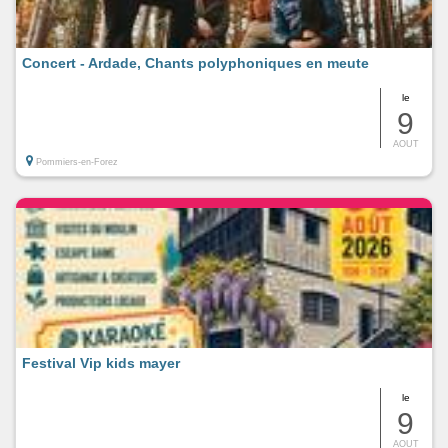
Concert - Ardade, Chants polyphoniques en meute
le
9
AOUT
Pommiers-en-Forez
Festival Vip kids mayer
le
9
AOUT