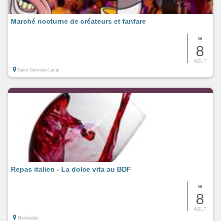
Marché nocturne de créateurs et fanfare
le
8
AOUT
Saint-Germain-Laval
Repas italien - La dolce vita au BDF
le
8
AOUT
Noirétable