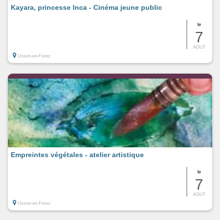
Kayara, princesse Inca - Cinéma jeune public
le
7
AOUT
Usson-en-Forez
Empreintes végétales - atelier artistique
le
7
AOUT
Usson-en-Forez