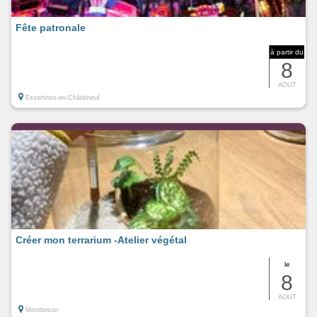
Fête patronale
à partir du
8
AOUT
Essertines-en-Châtelneuf
Créer mon terrarium -Atelier végétal
le
8
AOUT
Montbrison