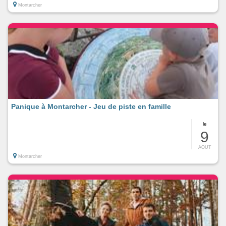
Montarcher
Panique à Montarcher - Jeu de piste en famille
le
9
AOUT
Montarcher