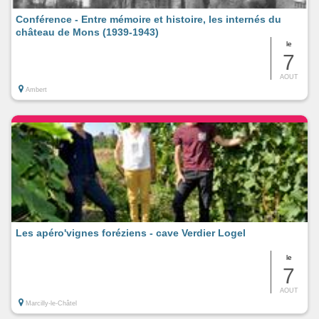
Conférence - Entre mémoire et histoire, les internés du
château de Mons (1939-1943)
le
7
AOUT
Ambert
Les apéro'vignes foréziens - cave Verdier Logel
le
7
AOUT
Marcilly-le-Châtel