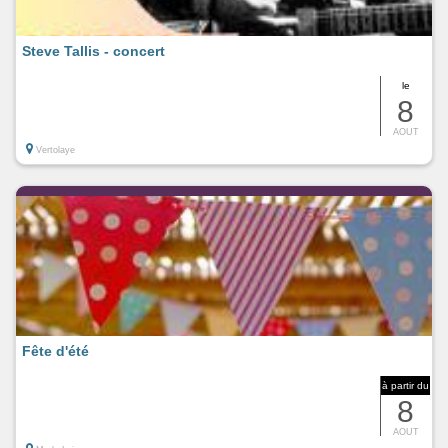
Steve Tallis - concert
le
8
AOUT
Vertolaye
Fête d'été
à partir du
8
AOUT