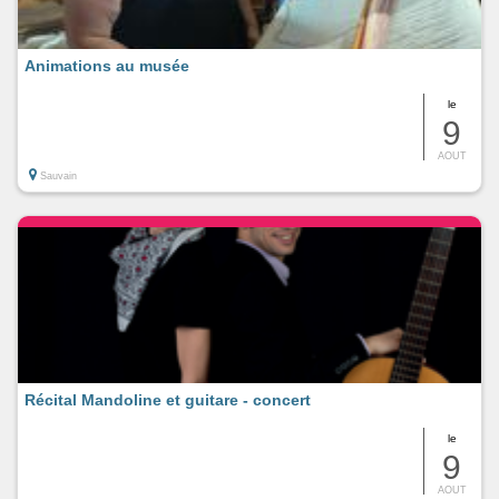
Animations au musée
le
9
AOUT
Sauvain
Récital Mandoline et guitare - concert
le
9
AOUT