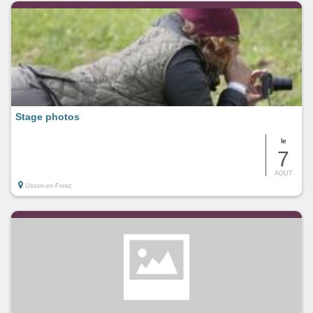
Stage photos
le
7
AOUT
Usson-en-Forez