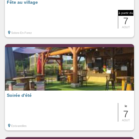
Fête au village
à partir du
7
AOUT
Solore-En-Forez
Soirée d'été
le
7
AOUT
Estivareilles