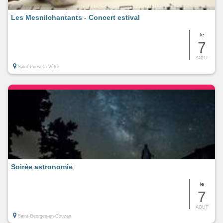
Les Mesnilchantants - Concert estival
le
7
AOUT
Saint-Priest-la-Vêtre
Soirée astronomie
le
7
AOUT
Saint-Georges-en-Couzan