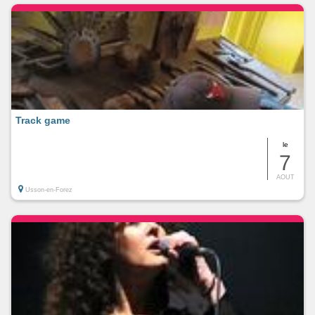
Track game
le
7
AOUT
Usson-en-Forez