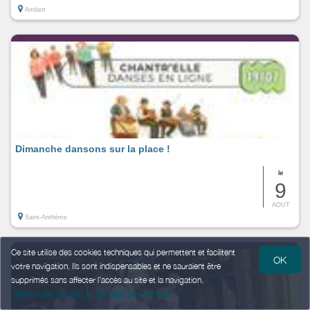
Ambert
Dimanche dansons sur la place !
le
9
AOUT
Saint-Anthème
Ce site utilise des cookies techniques qui permettent et facilitent
OK
votre navigation. Ils sont indispensables et ne sauraient être
supprimés sans affecter l’accès au site et la navigation.
Gestion des cookies et données personnelles