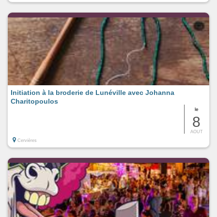
Initiation à la broderie de Lunéville avec Johanna
Charitopoulos
le
8
AOUT
Cervières