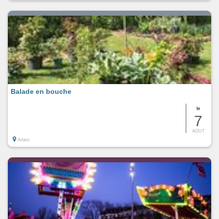
Balade en bouche
le
7
AOUT
Arlanc