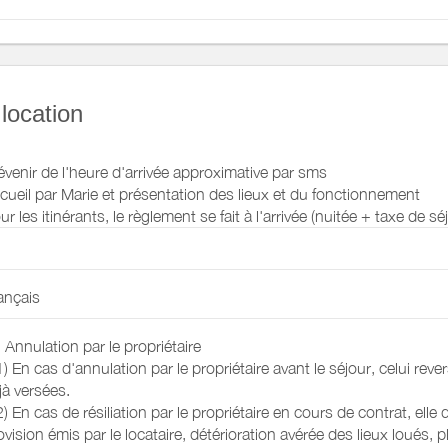
 (toilettes
rat alimente le
 location
évenir de l'heure d'arrivée approximative par sms
cueil par Marie et présentation des lieux et du fonctionnement
ur les itinérants, le règlement se fait à l'arrivée (nuitée + taxe de s
ançais
- Annulation par le propriétaire
1) En cas d'annulation par le propriétaire avant le séjour, celui rev
jà versées.
ge
2) En cas de résiliation par le propriétaire en cours de contrat, elle
ovision émis par le locataire, détérioration avérée des lieux loués, pla