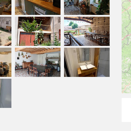
 J'habite sur place avec mon conjoint Pierre, et j'ai à
 mon lieu de vie et d’activités.
e notre logement sur place, réalisé en auto-
eurs d'éco-construction et de sobriété.
 des ânes ou des chevaux avec nos moutons d’Ouessant.
tée pour les itinérants (randonneurs pédestres,
i au vendredi et les we (si le gite est
nt
.
le.