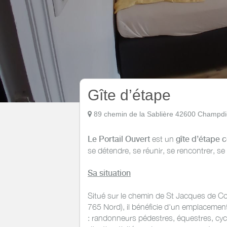
Gîte d’étape
89 chemin de la Sablière 42600 Champd
Le Portail Ouvert
est un
gîte d’étape c
se détendre, se réunir, se rencontrer, se
Sa situation
Situé sur le chemin de St Jacques de Co
765 Nord), il bénéficie d'un emplacement p
: randonneurs pédestres, équestres, cycli