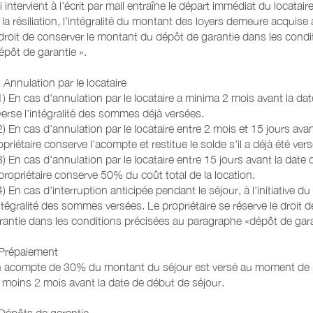
i intervient à l'écrit par mail entraîne le départ immédiat du locatai
 la résiliation, l’intégralité du montant des loyers demeure acquise 
 droit de conserver le montant du dépôt de garantie dans les cond
T
épôt de garantie ».
- Annulation par le locataire
1) En cas d'annulation par le locataire a minima 2 mois avant la dat
verse l'intégralité des sommes déjà versées.
 : petit brasero
2) En cas d'annulation par le locataire entre 2 mois et 15 jours avan
grande capacité
opriétaire conserve l'acompte et restitue le solde s'il a déjà été vers
3) En cas d'annulation par le locataire entre 15 jours avant la date
 propriétaire conserve 50% du coût total de la location.
4) En cas d'interruption anticipée pendant le séjour, à l'initiative du
intégralité des sommes versées. Le propriétaire se réserve le droit
rantie dans les conditions précisées au paragraphe «dépôt de gara
Prépaiement
 acompte de 30% du montant du séjour est versé au moment de la 
 moins 2 mois avant la date de début de séjour.
Dépôts de garantie