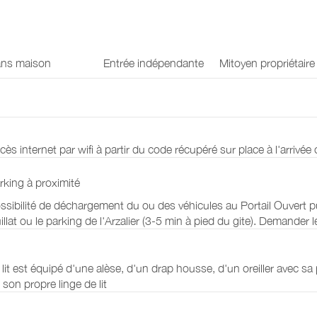
cm (superposés)
 -8 couchages : 2
 lits 160 x 200
; 2 lits 90 x
ns maison
Entrée indépendante
Mitoyen propriétaire
; 2 lits 80 x
cès internet par wifi à partir du code récupéré sur place à l'arrivée o
 douche):
2
rking à proximité
vec douche avec
ssibilité de déchargement du ou des véhicules au Portail Ouvert p
pée d'une table
illat ou le parking de l'Arzalier (3-5 min à pied du gite). Demander l
 lit est équipé d'une alèse, d'un drap housse, d'un oreiller avec sa 
 son propre linge de lit
es salles d'eau
er étage) et 1