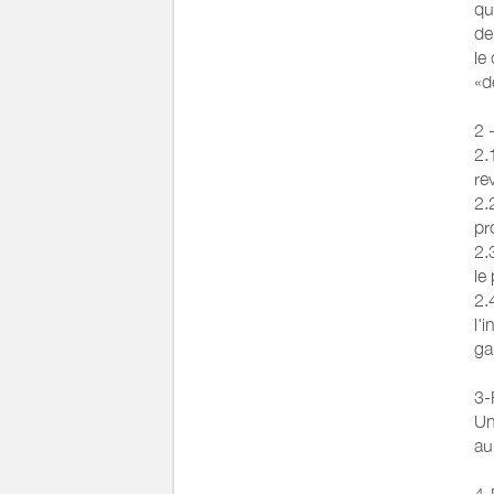
Chauffage /
Chauffage
qu
AC
de
le
Exterieur
Abri pour vélo ou VT
«d
Barbecue
Cour commune
2 
Salon de jardin
2.
re
Divers
Barbecue au feu de bois
2.
ou barbecue artisanal 
pr
2.
le
2.
l'
ga
3-
Un
au
4-