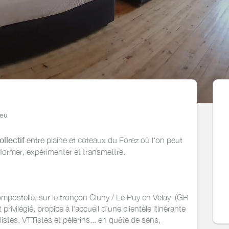
ieu
ollectif
entre plaine et coteaux du Forez où l'on peut
 former, expérimenter et transmettre.
mpostelle, sur le tronçon Cluny / Le Puy en Velay (GR
rivilégié, propice à l'accueil d'une clientèle itinérante
stes, VTTistes et pèlerins... en quête de sens,