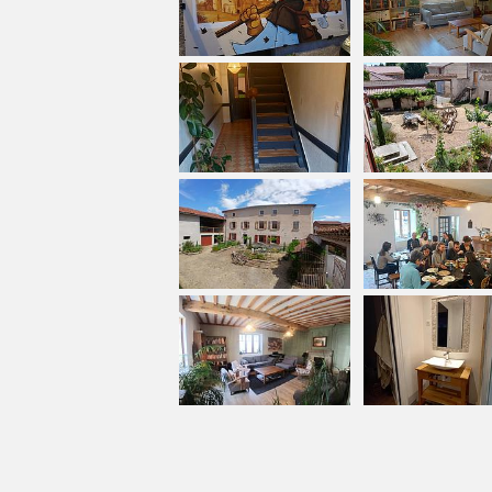
Je m'appelle Marie et je serai votre hôte.
cœur de vous faire découvrir ma région et
Nous menons en parallèle la rénovation d
construction, en cohérence avec nos val
Accueil vélo et possibilité de parquer
Son fonctionnement
Le gîte propose une tarification à la nui
équestres ou cyclistes et pèlerins) du lund
disponible)
d'avril à octobre uniqueme
Les espaces intérieurs sont communs.
Une cuisine en gestion libre est disponib
Un dortoir est réservée aux femmes.