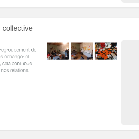
ines des
en vidéo
 collective
n regroupement de
vos échanger et
, cela contribue
nos relations.