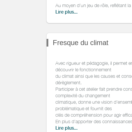
Au moyen d’un jeu de rôle, reflétant la
acteur·rices qui interagissent sur les so
Lire plus...
une réflexion transversale sur les levi
connaître et préserver nos sols.
Présentatation vidéo de la Fresque du
Fresque du climat
Avec rigueur et pédagogie, il permet 
découvrir le fonctionnement
du climat ainsi que les causes et co
dérèglement.
Participer à cet atelier fait prendre co
complexité du changement
climatique, donne une vision d’ensemb
problématique et fournit des
clés de compréhension pour agir effi
En plus d’apporter des connaissances 
Fresque du Climat développe
Lire plus...