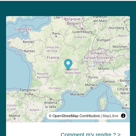
© OpenStreetMap Contributors |
MapLibre
Comment m'y rendre ? >