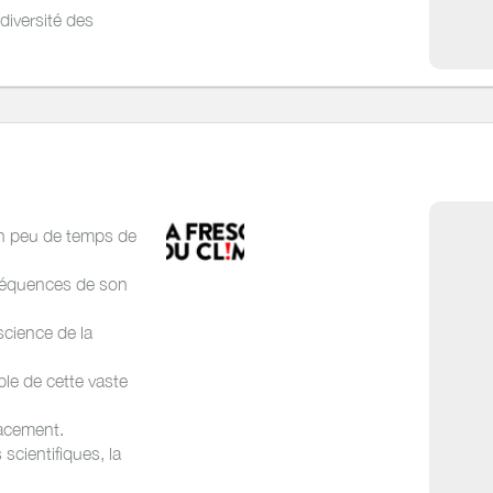
 diversité des
ls, il ouvre sur
ers pour mieux
 sol
en peu de temps de
nséquences de son
nscience de la
le de cette vaste
cacement.
scientifiques, la